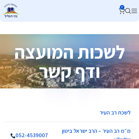
0
לשכות המועצה
ודף קשר
לשכת רב העיר
מ״מ רב העיר – הרב ישראל ביטון
052-4539007