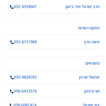
הרב ישראל יאיר ביטון
052-4539007
מפקח כשרות
משה פרץ
052-6737989
משגיחים:
שמואל שרמן
055-9828782
חגי ורטמן
050-6433576
דוד ישראל
058-6081414