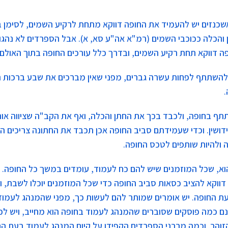
שכנזים יש להעמיד את החופה דווקא מתחת לרקיע השמים, לסימן 
והכלה ככוכבי השמים (רמ"א אה"ע סא, א). אבל הספרדים לא נהגו
ה דווקא תחת רקיע השמים, ובדרך כלל עורכים החופה בתוך האולם.
להשתתף לפחות עשרה גברים, מפני שאין מברכים את שבע ברכות הנ
.
תף בחופה, ולכבד בכך את החתן והכלה, ואף את הקב"ה שציווה או
דושין. וכדי שעמידתם סביב החופה אכן תכבד את החתונה צריכים ה
ולהיות שותפים לטכס החופה.
וא, שכל המוזמנים שיש להם כח לעמוד, עומדים במשך כל החופה. ו
דווקא להציב כסאות סביב החופה כדי שכל המוזמנים יוכלו לשבת, וע
 החופה. יש אומרים שמותר להם לעשות כך, מפני שהמנהג לעמוד 
נם כמה פוסקים שסוברים שהמנהג לעמוד בחופה הוא מחייב, ויש לכ
הזוהר. וכמה מרבני הספרדים הקפידו על קיום המנהג לעמוד בעת הח