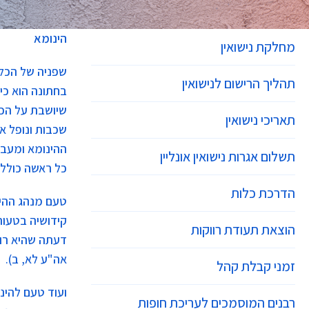
הינומא
מחלקת נישואין
שפניה של הכלה
תהליך הרישום לנישואין
בחתונה הוא כי
שיושבת על הכס
תאריכי נישואין
שכבות ונופל א
ההינומא ומעבי
תשלום אגרות נישואין אונליין
כל ראשה כולל 
הדרכת כלות
טעם מנהג ההינ
קידושיה בטעות
הוצאת תעודת רווקות
דעתה שהיא רוצ
אה"ע לא, ב).
זמני קבלת קהל
ועוד טעם להינ
רבנים המוסמכים לעריכת חופות