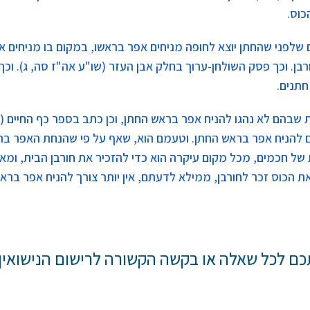
כוס.
ם שלפני שהחתן יוצא לחופה מניחים אפר בראשו, במקום בו מניחים א
בן. וכך פסק השולחן-ערוך בחלק אבן העזר (שו"ע אה"ז סה, ג). וכך 
תנים.
ת שבהם לא נהגו להניח אפר בראש החתן, וכן כתב בספר כף החיים (
ים להניח אפר בראש החתן. וטעמם הוא, שאף על פי שהנחת האפר בר
ל חכמים, מכל מקום עיקרה הוא כדי להזכיר את חורבן הבית, ומא
את הכוס זכר לחורבן, ממילא לדעתם, אין יותר צורך להניח אפר ברא
כם לכל שאלה או בקשה הקשורה לרישום הנישואין