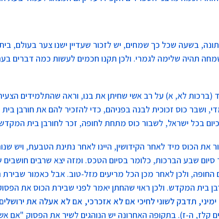
ונה, בשעה שכל כך שמחים, יש לזכור שעדיין ישנו צער בעולם, בי
חה תהיה שלימה לגמרי. ולכן תקנו חכמים לעשות כמה דברים בעת
(ברכות לא, א) על רב אשי שחיתן את בנו, וראה שהתלמידים הצעיר
די, ושבר כוס זכוכית לבנה בפניהם, כדי להזכיר להם את חורבן בית
 כיום בכל ישראל, לשבור כוס מתחת לחופה, זכר לחורבן בית המקדש.
ר את הכוס מיד לאחר הקידושין, היינו לאחר נתינת הטבעת, ויש שנו
סיום שבע הברכות, כלומר בסיום הטכס. ומזה יצא שרבים חושבים 
 החופה, ולכן לאחר מכן הכל מריעים מזל-טוב. אבל כאמור שבירת 
בן בית המקדש. ולכן ראוי שהחתן יאמר לפני שבירת הכוס את הפסוק
ימיני, תדבק לשוני לחיכי אם לא אזכרכי, אם לא אעלה את ירושלים
ם קלז, ה-ז). בתקופה האחרונה יש הנוהגים לשיר את הפסוק "אם אש