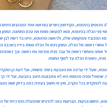
 מכוסים בהינומא, הקידושין כשרים בוודאות אחד המנהגים היפים 
סוי פני הכלה בהינומא, והוא למעשה פותח את טכס החתונה. החתן 
א המכובד והמקושט שלה, ולראשה ההינומא, היינו בד רשת לבן 
ל אחורי ראשה של הכלה. החתן ניגש אל הכלה ואוחז בידיו בשכבה הע
ר אותה מאחורי ראשה אל עבר פניה ומכסה את ראשה. וכך כשההינ
פניה, נשארת הכלה עד לסוף החופה.
ומא, שעל ידי עריכה את הטבעת ביותר משוויה, ועל דעת כן התקדש
. שהואיל ופניה מכוסות היא לא מתבוננת היטב בטבעת, ועל ידי כך
ה להתקדש בכל מקרה, ואין זה חשוב בעיניה כמה בדיוק שווה הט
ומא, משום צניעות. הצניעות באה להדגיש שהמעלה המרכזית של הכ