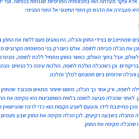
, אלא עיקר מעלתה הוא בתכונותיה הפנימיות שגנוזות בנפשה. ועל י
א מעבירה את הדגש מן היופי החיצוני אל היופי הפנימי.
ים שמתייצבים בצידי החתן והכלה, היו נוהגים פעם ללוות את החתן 
וכן את הכלה מביתה לחופה. אולם כיום רק בני המשפחה הקרובים מל
אולם, אבל בתוך האולם, כאשר החתן מתחיל ללכת לחופה, מצטרפי
בריקודים. וכן כשהכלה הולכת לחופה, הולכות עימה כל הנשים. מנהג 
והכלה שדומים ביום חתונתם למלך ומלכה.
לה לחופה, ורק אחר כך הכלה, משום שיותר מתאים ומכובד שהחתן י
. לאחר שהכלה מגיעה לחופה בלווית השושבינות היא מקיפה את הח
מכן מתייצבת לידו. והטעם לשבע הקפות הוא כדי לרמז שהנישואין 
 מתגלה בשבעה רקיעים, לכן הכלה מקיפה את החתן שבע פעמים. ב
ו שהכלה מקיפה את החתן.