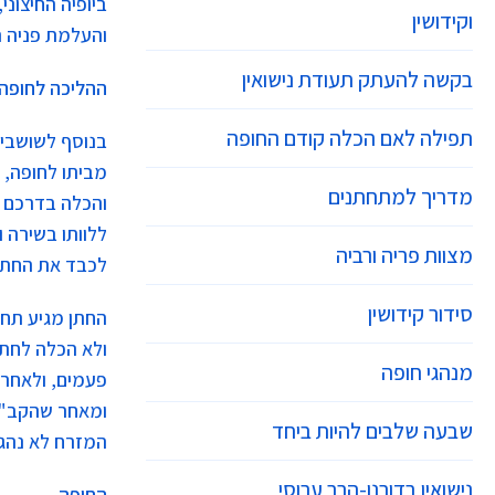
ביופיה החיצוני
וקידושין
והעלמת פניה הי
בקשה להעתק תעודת נישואין
ההליכה לחופה
תפילה לאם הכלה קודם החופה
בנוסף לשושבינ
מביתו לחופה, 
מדריך למתחתנים
והכלה בדרכם ל
ללוותו בשירה ו
מצוות פריה ורביה
לכבד את החתן 
סידור קידושין
החתן מגיע תחי
ולא הכלה לחתן
מנהגי חופה
פעמים, ולאחר 
ומאחר שהקב"ה
שבעה שלבים להיות ביחד
המזרח לא נהג
נישואין בדורנו-הרב ערוסי
החופה