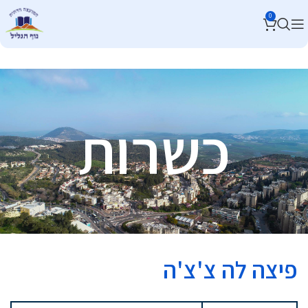
0
כשרות
פיצה לה צ'צ'ה