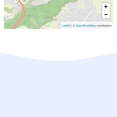
+
−
Leaflet
| ©
OpenStreetMap
contributors